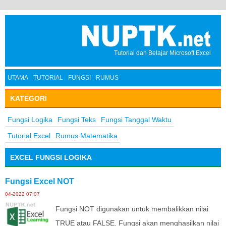
Tutorial dan Belajar Microsoft Excel
UTAMA
TUTORIAL
FUNGSI
RUMUS
KATEGORI
Fungsi Logika
Fungsi Teks
Fungsi Tanggal Waktu
Tutorial Excel
Rumus Matematika
EXCEL FUNGSI LOGIKA
Fungsi Excel NOT
04-2022 07:07
Fungsi NOT digunakan untuk membalikkan nilai
TRUE atau FALSE. Fungsi akan menghasilkan nilai